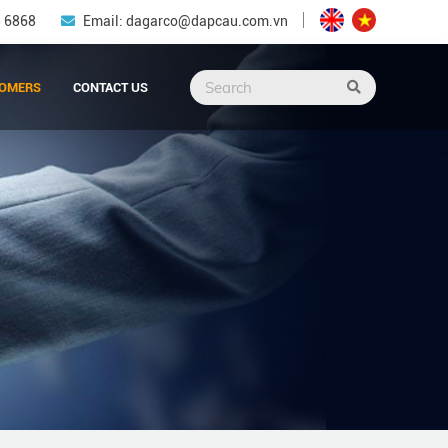
8 6868
Email: dagarco@dapcau.com.vn
OMERS
CONTACT US